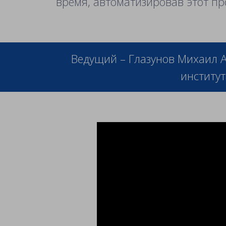
время, автоматизировав этот п
Ведущий – Глазунов Михаил А
институт