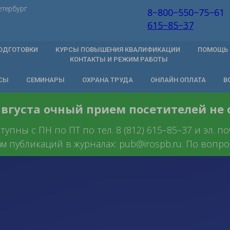
етербург
8−800−550−75−61
615−85−37
ОДГОТОВКИ
КУРСЫ ПОВЫШЕНИЯ КВАЛИФИКАЦИИ
ПОМОЩЬ 
КОНТАКТЫ И РЕЖИМ РАБОТЫ
СЫ
СЕМИНАРЫ
ОХРАНА ТРУДА
ОНЛАЙН ОПЛАТА
В
 августа очный прием посетителей не
пны с ПН по ПТ по тел. 8 (812) 615–85–37 и эл. п
ам публикаций в журналах: pub@irospb.ru. По вопрос