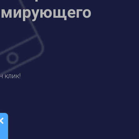
рмирующего
н клик!