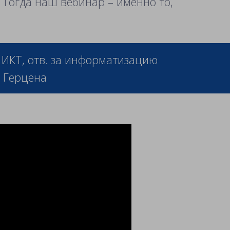
Тогда наш вебинар – именно то,
 ИКТ
,
отв. за информатизацию
. Герцена