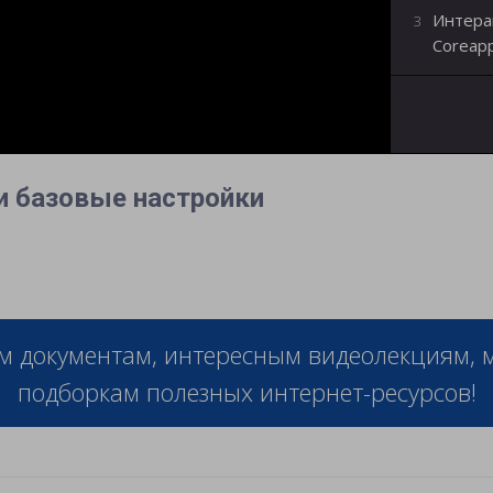
Интера
3
Coreapp
 и базовые настройки
м документам, интересным видеолекциям,
подборкам полезных интернет-ресурсов!