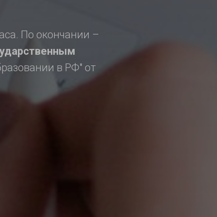
аса. По окончании –
сударственным
бразовании в РФ" от