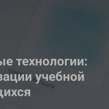
е технологии:
зации учебной
щихся