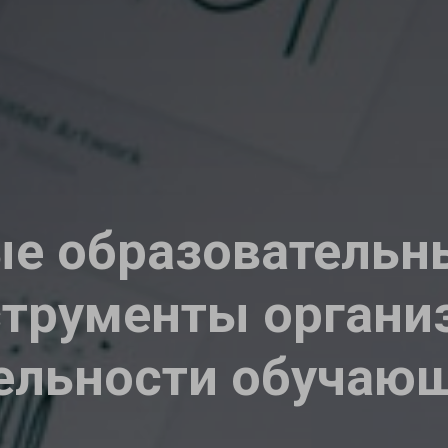
е образовательны
трументы органи
ельности обучаю