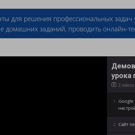
ты для решения профессиональных задач уч
е домашних заданий, проводить онлайн-тес
Демове
урока 
3 videos
Google 
1
настро
Сайт пе
2