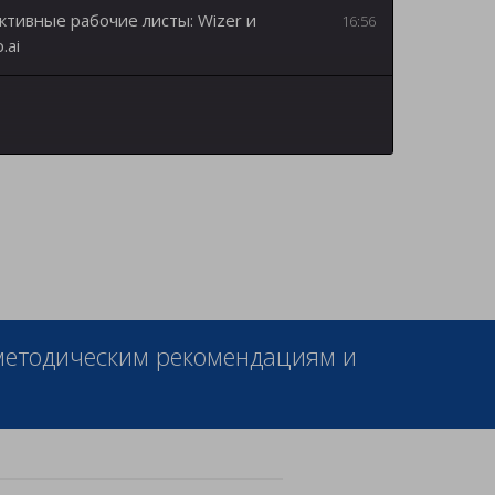
ктивные рабочие листы: Wizer и
16:56
.ai
 методическим рекомендациям и