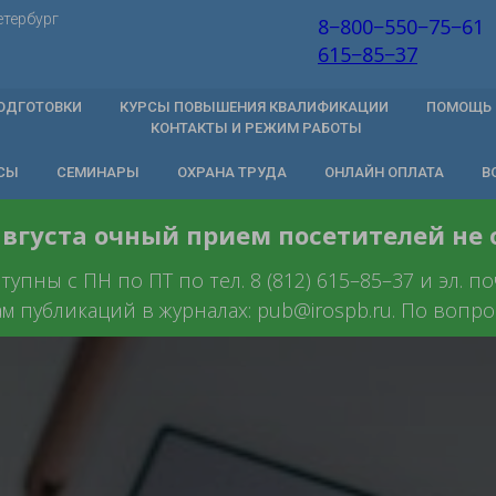
етербург
8−800−550−75−61
615−85−37
ОДГОТОВКИ
КУРСЫ ПОВЫШЕНИЯ КВАЛИФИКАЦИИ
ПОМОЩЬ 
КОНТАКТЫ И РЕЖИМ РАБОТЫ
СЫ
СЕМИНАРЫ
ОХРАНА ТРУДА
ОНЛАЙН ОПЛАТА
В
 августа очный прием посетителей не
пны с ПН по ПТ по тел. 8 (812) 615–85–37 и эл. п
ам публикаций в журналах: pub@irospb.ru. По вопрос