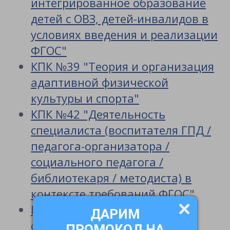
интегрированное образование
детей с ОВЗ, детей-инвалидов в
условиях введения и реализации
ФГОС"
КПК №39 "Теория и организация
адаптивной физической
культуры и спорта"
КПК №42 "Деятельность
специалиста (воспитателя ГПД /
педагога-организатора /
социального педагога /
библиотекаря / методиста) в
контексте требований ФГОС"
КПК №42 "Деятельность
ДАРИМ
специалиста (воспитателя /
ПРОМОКОД НА