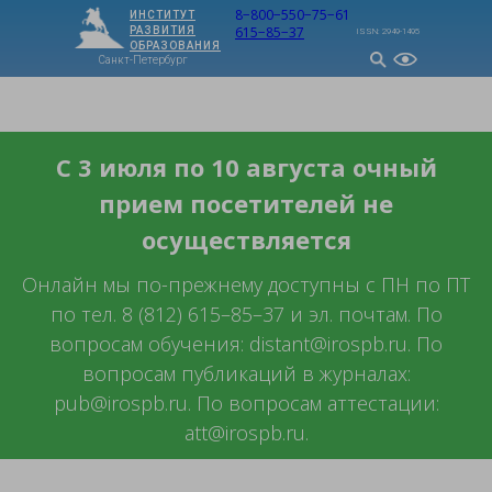
8−800−550−75−61
ИНСТИТУТ
615−85−37
РАЗВИТИЯ
ISSN: 2949-1495
ОБРАЗОВАНИЯ
Санкт-Петербург
МЕНЮ
С 3 июля по 10 августа очный
прием посетителей не
осуществляется
Онлайн мы по-прежнему доступны с ПН по ПТ
по тел. 8 (812) 615–85–37 и эл. почтам. По
вопросам обучения: distant@irospb.ru. По
вопросам публикаций в журналах:
pub@irospb.ru. По вопросам аттестации:
att@irospb.ru.