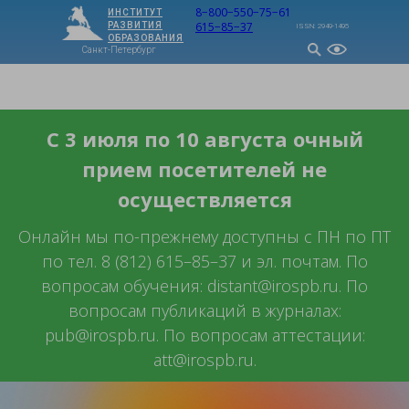
8−800−550−75−61
ИНСТИТУТ
615−85−37
РАЗВИТИЯ
ISSN: 2949-1495
ОБРАЗОВАНИЯ
Санкт-Петербург
МЕНЮ
С 3 июля по 10 августа очный
прием посетителей не
осуществляется
Онлайн мы по-прежнему доступны с ПН по ПТ
по тел. 8 (812) 615–85–37 и эл. почтам. По
вопросам обучения: distant@irospb.ru. По
вопросам публикаций в журналах:
pub@irospb.ru. По вопросам аттестации:
att@irospb.ru.