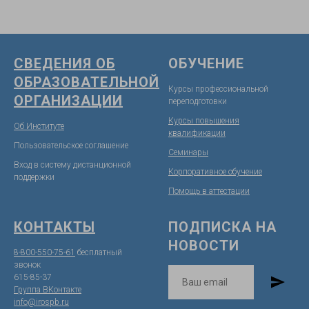
СВЕДЕНИЯ ОБ
ОБУЧЕНИЕ
ОБРАЗОВАТЕЛЬНОЙ
Курсы профессиональной
ОРГАНИЗАЦИИ
переподготовки
Курсы повышения
Об Институте
квалификации
Пользовательское соглашение
Семинары
Вход в систему дистанционной
Корпоративное обучение
поддержк
и
Помощь в аттестации
КОНТАКТЫ
ПОДПИСКА НА
НОВОСТИ
8-800-550-75-61
бесплатный
звонок
615-85-37
Группа ВКонтакте
info@irospb.ru