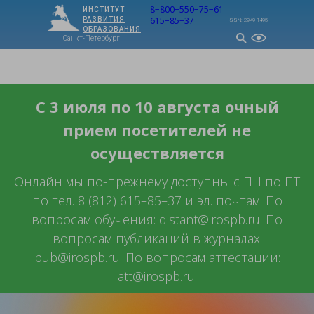
8−800−550−75−61
ИНСТИТУТ
615−85−37
РАЗВИТИЯ
ISSN: 2949-1495
ОБРАЗОВАНИЯ
Санкт-Петербург
МЕНЮ
С 3 июля по 10 августа очный
прием посетителей не
осуществляется
Онлайн мы по-прежнему доступны с ПН по ПТ
по тел. 8 (812) 615–85–37 и эл. почтам. По
вопросам обучения: distant@irospb.ru. По
вопросам публикаций в журналах:
pub@irospb.ru. По вопросам аттестации:
att@irospb.ru.