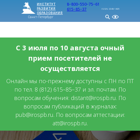
8−800−550−75−61
ИНСТИТУТ
615−85−37
РАЗВИТИЯ
ISSN: 2949-1495
ОБРАЗОВАНИЯ
Санкт-Петербург
МЕНЮ
С 3 июля по 10 августа очный
прием посетителей не
осуществляется
Онлайн мы по-прежнему доступны с ПН по ПТ
по тел. 8 (812) 615–85–37 и эл. почтам. По
вопросам обучения: distant@irospb.ru. По
вопросам публикаций в журналах:
pub@irospb.ru. По вопросам аттестации:
att@irospb.ru.