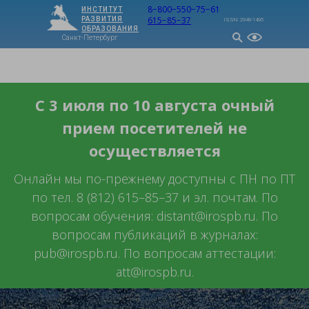
8−800−550−75−61
ИНСТИТУТ
615−85−37
РАЗВИТИЯ
ISSN: 2949-1495
ОБРАЗОВАНИЯ
Санкт-Петербург
МЕНЮ
С 3 июля по 10 августа очный
прием посетителей не
осуществляется
Онлайн мы по-прежнему доступны с ПН по ПТ
по тел. 8 (812) 615–85–37 и эл. почтам. По
вопросам обучения: distant@irospb.ru. По
вопросам публикаций в журналах:
pub@irospb.ru. По вопросам аттестации:
att@irospb.ru.