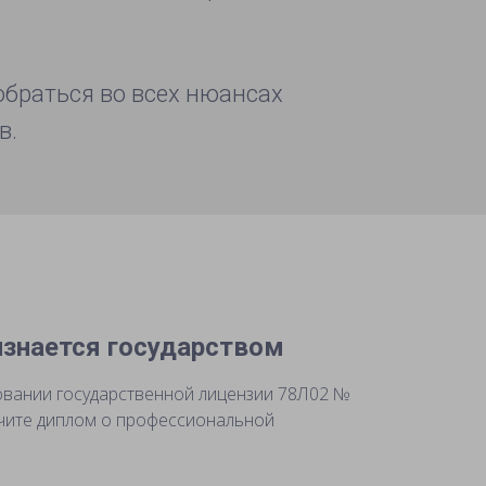
зобраться во всех нюансах
в.
знается государством
овании государственной лицензии 78Л02 №
учите диплом о профессиональной