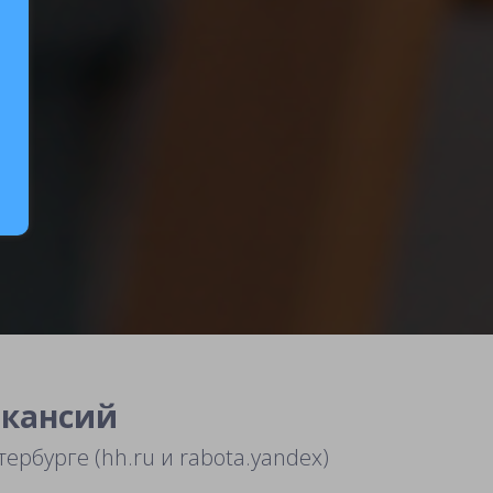
акансий
тербурге (hh.ru и rabota.yandex)