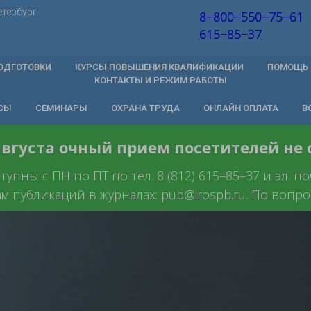
етербург
8−800−550−75−61
615−85−37
ОДГОТОВКИ
КУРСЫ ПОВЫШЕНИЯ КВАЛИФИКАЦИИ
ПОМОЩЬ 
КОНТАКТЫ И РЕЖИМ РАБОТЫ
СЫ
СЕМИНАРЫ
ОХРАНА ТРУДА
ОНЛАЙН ОПЛАТА
В
 августа очный прием посетителей не
пны с ПН по ПТ по тел. 8 (812) 615–85–37 и эл. п
ам публикаций в журналах: pub@irospb.ru. По вопрос