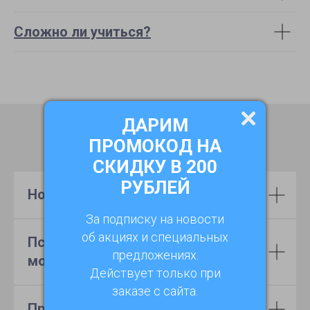
Сложно ли учиться?
ДАРИМ
Программа курса
ПРОМОКОД НА
СКИДКУ В 200
РУБЛЕЙ
Нормативно-правовой модуль
За подписку на новости
об акциях и специальных
Психолого-педагогический
предложениях.
модуль
Действует только при
заказе с сайта.
Профильный модуль