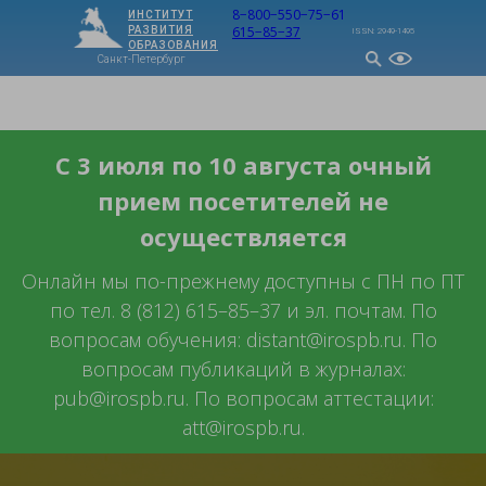
8−800−550−75−61
ИНСТИТУТ
615−85−37
РАЗВИТИЯ
ISSN: 2949-1495
ОБРАЗОВАНИЯ
Санкт-Петербург
МЕНЮ
С 3 июля по 10 августа очный
прием посетителей не
осуществляется
Онлайн мы по-прежнему доступны с ПН по ПТ
по тел. 8 (812) 615–85–37 и эл. почтам. По
вопросам обучения: distant@irospb.ru. По
вопросам публикаций в журналах:
pub@irospb.ru. По вопросам аттестации:
att@irospb.ru.