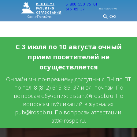
8−800−550−75−61
ИНСТИТУТ
615−85−37
РАЗВИТИЯ
ISSN: 2949-1495
ОБРАЗОВАНИЯ
Санкт-Петербург
МЕНЮ
С 3 июля по 10 августа очный
прием посетителей не
осуществляется
Онлайн мы по-прежнему доступны с ПН по ПТ
по тел. 8 (812) 615–85–37 и эл. почтам. По
вопросам обучения: distant@irospb.ru. По
вопросам публикаций в журналах:
pub@irospb.ru. По вопросам аттестации:
att@irospb.ru.