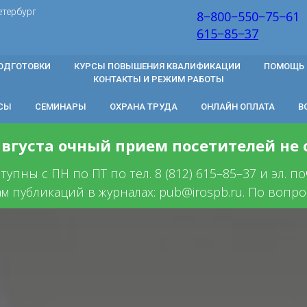
етербург
8−800−550−75−61
615−85−37
ОДГОТОВКИ
КУРСЫ ПОВЫШЕНИЯ КВАЛИФИКАЦИИ
ПОМОЩЬ 
КОНТАКТЫ И РЕЖИМ РАБОТЫ
СЫ
СЕМИНАРЫ
ОХРАНА ТРУДА
ОНЛАЙН ОПЛАТА
В
 августа очный прием посетителей не
пны с ПН по ПТ по тел. 8 (812) 615–85–37 и эл. п
ам публикаций в журналах: pub@irospb.ru. По вопрос