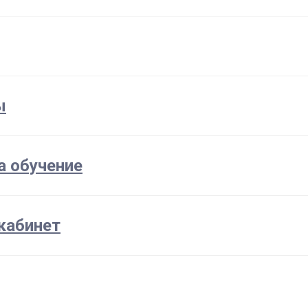
ы
а обучение
кабинет