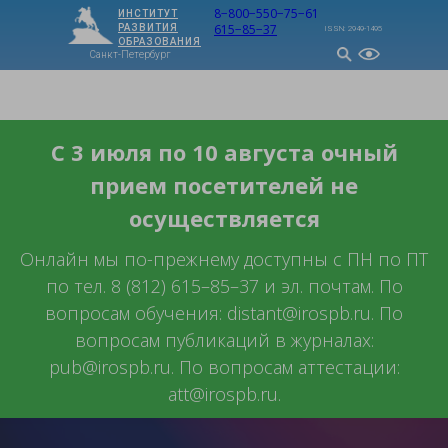
8−800−550−75−61
ИНСТИТУТ
615−85−37
РАЗВИТИЯ
ISSN: 2949-1495
ОБРАЗОВАНИЯ
Санкт-Петербург
МЕНЮ
С 3 июля по 10 августа очный
прием посетителей не
осуществляется
Онлайн мы по-прежнему доступны с ПН по ПТ
по тел. 8 (812) 615–85–37 и эл. почтам. По
вопросам обучения: distant@irospb.ru. По
вопросам публикаций в журналах:
pub@irospb.ru. По вопросам аттестации:
att@irospb.ru.